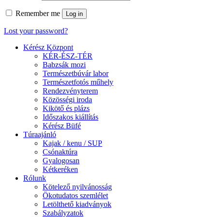
Remember me
Log in
Lost your password?
Kérész Központ
KÉR-ÉSZ-TÉR
Babzsák mozi
Természetbúvár labor
Természetfotós műhely
Rendezvényterem
Közösségi iroda
Kikötő és plázs
Időszakos kiállítás
Kérész Büfé
Túraajánló
Kajak / kenu / SUP
Csónaktúra
Gyalogosan
Kétkeréken
Rólunk
Kötelező nyilvánosság
Ökotudatos szemlélet
Letölthető kiadványok
Szabályzatok