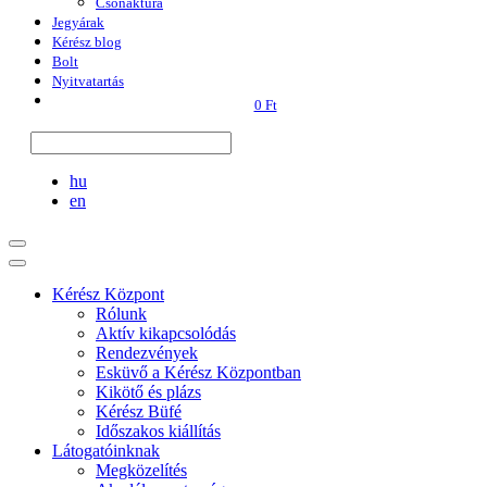
Csónaktúra
Jegyárak
Kérész blog
Bolt
Nyitvatartás
0 Ft
hu
en
Kérész Központ
Rólunk
Aktív kikapcsolódás
Rendezvények
Esküvő a Kérész Központban
Kikötő és plázs
Kérész Büfé
Időszakos kiállítás
Látogatóinknak
Megközelítés