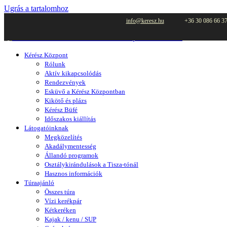
Ugrás a tartalomhoz
info@keresz.hu
+36 30 086 66 3
Kérész Központ
Rólunk
Aktív kikapcsolódás
Rendezvények
Esküvő a Kérész Központban
Kikötő és plázs
Kérész Büfé
Időszakos kiállítás
Látogatóinknak
Megközelítés
Akadálymentesség
Állandó programok
Osztálykirándulások a Tisza-tónál
Hasznos információk
Túraajánló
Összes túra
Vízi kerékpár
Kétkeréken
Kajak / kenu / SUP