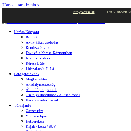
Ugrás a tartalomhoz
info@keresz.hu
+36 30 086 66 3
Kérész Központ
Rólunk
Aktív kikapcsolódás
Rendezvények
Esküvő a Kérész Központban
Kikötő és plázs
Kérész Büfé
Időszakos kiállítás
Látogatóinknak
Megközelítés
Akadálymentesség
Állandó programok
Osztálykirándulások a Tisza-tónál
Hasznos információk
Túraajánló
Összes túra
Vízi kerékpár
Kétkeréken
Kajak / kenu / SUP