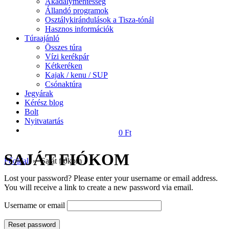
Akadálymentesség
Állandó programok
Osztálykirándulások a Tisza-tónál
Hasznos információk
Túraajánló
Összes túra
Vízi kerékpár
Kétkeréken
Kajak / kenu / SUP
Csónaktúra
Jegyárak
Kérész blog
Bolt
Nyitvatartás
0 Ft
SAJÁT FIÓKOM
Főoldal
» Saját fiókom
Lost your password? Please enter your username or email address.
You will receive a link to create a new password via email.
Username or email
Reset password