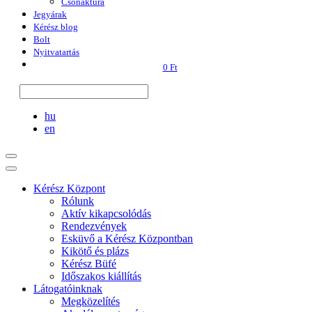
Csónaktúra
Jegyárak
Kérész blog
Bolt
Nyitvatartás
0 Ft
hu
en
Kérész Központ
Rólunk
Aktív kikapcsolódás
Rendezvények
Esküvő a Kérész Központban
Kikötő és plázs
Kérész Büfé
Időszakos kiállítás
Látogatóinknak
Megközelítés