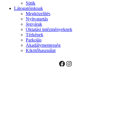
Sütik
Látogatóinknak
Megközelítés
Nyitvatartás
Jegyárak
Oktatási intézményeknek
Térképek
Parkolás
Akadálymentesség
Kikötőhasználat
Facebook
Instagram