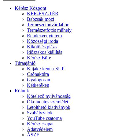
Kérész Központ
KÉR-ÉSZ-TÉR
Babzsák mozi
Természetbúvár labor
Természetfotós műhely
Rendezvényterem
Közösségi iroda
Kikötő és plázs
Időszakos kiállítás
Kérész Büfé
Túraajánló
Kajak / kenu / SUP
Csónaktúra
Gyalogosan
Kétkeréken
Rólunk
Kötelező nyilvánosság
Ökotudatos szemlélet
Letölthető kiadványok
Szabályzatok
YouTube csatorna
Kérész csapat
Adatvédelem
ÁSZF