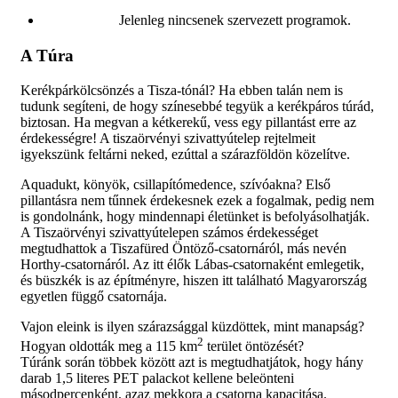
Jelenleg nincsenek szervezett programok.
A Túra
Kerékpárkölcsönzés a Tisza-tónál? Ha ebben talán nem is
tudunk segíteni, de hogy színesebbé tegyük a kerékpáros túrád,
biztosan. Ha megvan a kétkerekű, vess egy pillantást erre az
érdekességre! A tiszaörvényi szivattyútelep rejtelmeit
igyekszünk feltárni neked, ezúttal a szárazföldön közelítve.
Aquadukt, könyök, csillapítómedence, szívóakna? Első
pillantásra nem tűnnek érdekesnek ezek a fogalmak, pedig nem
is gondolnánk, hogy mindennapi életünket is befolyásolhatják.
A Tiszaörvényi szivattyútelepen számos érdekességet
megtudhattok a Tiszafüred Öntöző-csatornáról, más nevén
Horthy-csatornáról. Az itt élők Lábas-csatornaként emlegetik,
és büszkék is az építményre, hiszen itt található Magyarország
egyetlen függő csatornája.
Vajon eleink is ilyen szárazsággal küzdöttek, mint manapság?
2
Hogyan oldották meg a 115 km
terület öntözését?
Túránk során többek között azt is megtudhatjátok, hogy hány
darab 1,5 literes PET palackot kellene beleönteni
másodpercenként, azaz mekkora a csatorna kapacitása.