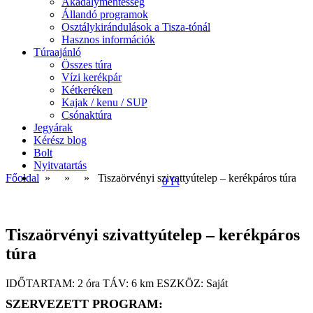
Akadálymentesség
Állandó programok
Osztálykirándulások a Tisza-tónál
Hasznos információk
Túraajánló
Összes túra
Vízi kerékpár
Kétkeréken
Kajak / kenu / SUP
Csónaktúra
Jegyárak
Kérész blog
Bolt
Nyitvatartás
Főoldal
» »
» Tiszaörvényi szivattyútelep – kerékpáros túra
0 Ft
Tiszaörvényi szivattyútelep – kerékpáros
túra
IDŐTARTAM: 2 óra
TÁV: 6 km
ESZKÖZ:
Saját
SZERVEZETT PROGRAM: