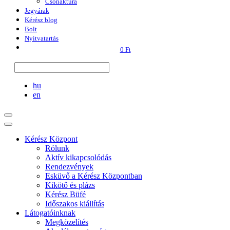
Csónaktúra
Jegyárak
Kérész blog
Bolt
Nyitvatartás
0 Ft
hu
en
Kérész Központ
Rólunk
Aktív kikapcsolódás
Rendezvények
Esküvő a Kérész Központban
Kikötő és plázs
Kérész Büfé
Időszakos kiállítás
Látogatóinknak
Megközelítés