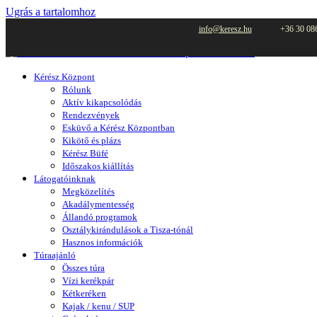
Ugrás a tartalomhoz
info@keresz.hu
+36 30 08
Kérész Központ
Rólunk
Aktív kikapcsolódás
Rendezvények
Esküvő a Kérész Központban
Kikötő és plázs
Kérész Büfé
Időszakos kiállítás
Látogatóinknak
Megközelítés
Akadálymentesség
Állandó programok
Osztálykirándulások a Tisza-tónál
Hasznos információk
Túraajánló
Összes túra
Vízi kerékpár
Kétkeréken
Kajak / kenu / SUP