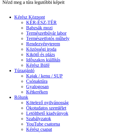
Nézd meg a túra legutóbbi képeit
Kérész Központ
KÉR-ÉSZ-TÉR
Babzsák mozi
Természetbúvár labor
Természetfotós műhely
Rendezvényterem
Közösségi iroda
Kikötő és plázs
Időszakos kiállítás
Kérész Büfé
Túraajánló
Kajak / kenu / SUP
Csónaktúra
Gyalogosan
Kétkeréken
Rólunk
Kötelező nyilvánosság
Ökotudatos szemlélet
Letölthető kiadványok
Szabályzatok
YouTube csatorna
Kérész csapat