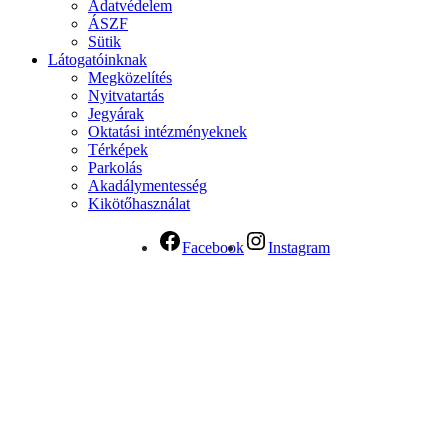
Adatvédelem
ÁSZF
Sütik
Látogatóinknak
Megközelítés
Nyitvatartás
Jegyárak
Oktatási intézményeknek
Térképek
Parkolás
Akadálymentesség
Kikötőhasználat
Facebook
Instagram