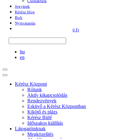
Csónaktúra
Jegyárak
Kérész blog
Bolt
Nyitvatartás
0 Ft
hu
en
Kérész Központ
Rólunk
Aktív kikapcsolódás
Rendezvények
Esküvő a Kérész Központban
Kikötő és plázs
Kérész Büfé
Időszakos kiállítás
Látogatóinknak
Megközelítés