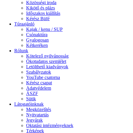
Közösségi iroda
Kikötő és plázs
Időszakos kiállítás
Kérész Büfé
Túraajánló
Kajak / kenu / SUP
Csónaktúra
Gyalogosan
Kétkeréken
Rólunk
Kötelező nyilvánosság
Ökotudatos szemlélet
Letölthető kiadványok
Szabályzatok
YouTube csatorna
Kérész csapat
Adatvédelem
ÁSZF
Sütik
Látogatóinknak
Megközelítés
Nyitvatartás
Jegyárak
Oktatási intézményeknek
Térképek