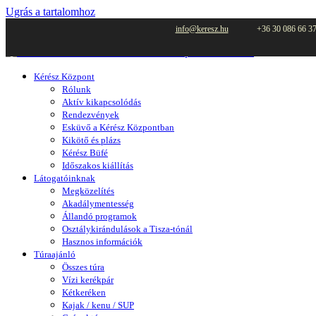
Ugrás a tartalomhoz
info@keresz.hu
+36 30 086 66 3
Kérész Központ
Rólunk
Aktív kikapcsolódás
Rendezvények
Esküvő a Kérész Központban
Kikötő és plázs
Kérész Büfé
Időszakos kiállítás
Látogatóinknak
Megközelítés
Akadálymentesség
Állandó programok
Osztálykirándulások a Tisza-tónál
Hasznos információk
Túraajánló
Összes túra
Vízi kerékpár
Kétkeréken
Kajak / kenu / SUP