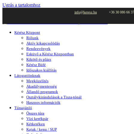
Ugrás a tartalomhoz
info@keresz.hu
+36 30 086 66 3
Kérész Központ
Rólunk
Aktív kikapcsolódás
Rendezvények
Esküvő a Kérész Központban
Kikötő és plázs
Kérész Büfé
Időszakos kiállítás
Látogatóinknak
Megközelítés
Akadálymentesség
Állandó programok
Osztálykirándulások a Tisza-tónál
Hasznos információk
Túraajánló
Összes túra
Vízi kerékpár
Kétkeréken
Kajak / kenu / SUP