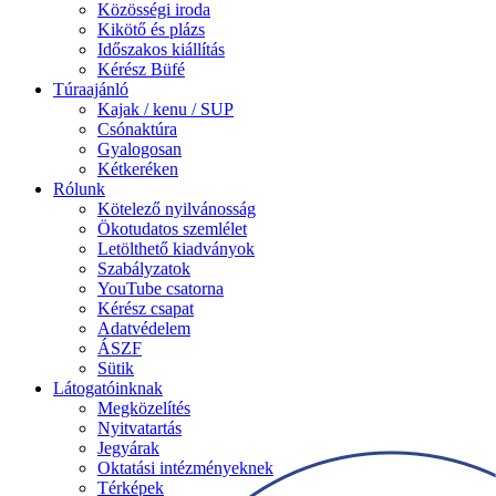
Közösségi iroda
Kikötő és plázs
Időszakos kiállítás
Kérész Büfé
Túraajánló
Kajak / kenu / SUP
Csónaktúra
Gyalogosan
Kétkeréken
Rólunk
Kötelező nyilvánosság
Ökotudatos szemlélet
Letölthető kiadványok
Szabályzatok
YouTube csatorna
Kérész csapat
Adatvédelem
ÁSZF
Sütik
Látogatóinknak
Megközelítés
Nyitvatartás
Jegyárak
Oktatási intézményeknek
Térképek