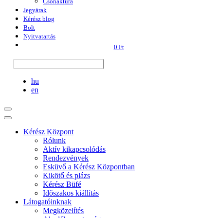
Csónaktúra
Jegyárak
Kérész blog
Bolt
Nyitvatartás
0 Ft
hu
en
Kérész Központ
Rólunk
Aktív kikapcsolódás
Rendezvények
Esküvő a Kérész Központban
Kikötő és plázs
Kérész Büfé
Időszakos kiállítás
Látogatóinknak
Megközelítés