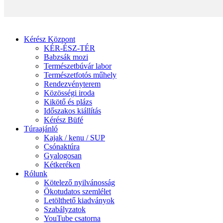
Kérész Központ
KÉR-ÉSZ-TÉR
Babzsák mozi
Természetbúvár labor
Természetfotós műhely
Rendezvényterem
Közösségi iroda
Kikötő és plázs
Időszakos kiállítás
Kérész Büfé
Túraajánló
Kajak / kenu / SUP
Csónaktúra
Gyalogosan
Kétkeréken
Rólunk
Kötelező nyilvánosság
Ökotudatos szemlélet
Letölthető kiadványok
Szabályzatok
YouTube csatorna