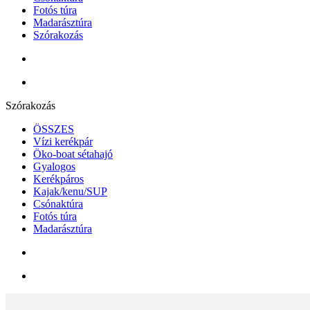
Fotós túra
Madarásztúra
Szórakozás
Szórakozás
ÖSSZES
Vízi kerékpár
Öko-boat sétahajó
Gyalogos
Kerékpáros
Kajak/kenu/SUP
Csónaktúra
Fotós túra
Madarásztúra