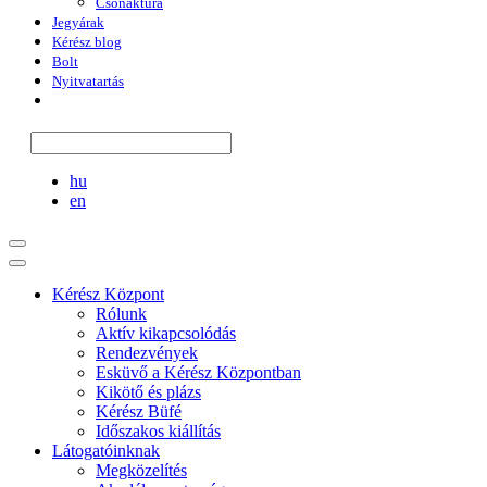
Csónaktúra
Jegyárak
Kérész blog
Bolt
Nyitvatartás
hu
en
Kérész Központ
Rólunk
Aktív kikapcsolódás
Rendezvények
Esküvő a Kérész Központban
Kikötő és plázs
Kérész Büfé
Időszakos kiállítás
Látogatóinknak
Megközelítés