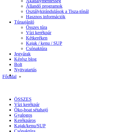
Akadálymentesség
Állandó programok
Osztálykirándulások a Tisza-tónál
Hasznos információk
Túraajánló
Összes túra
Vízi kerékpár
Kétkeréken
Kajak / kenu / SUP
Csónaktúra
Jegyárak
Kérész blog
Bolt
Nyitvatartás
Főoldal
»
ÖSSZES
Vízi kerékpár
Öko-boat sétahajó
Gyalogos
Kerékpáros
Kajak/kenu/SUP
Csónaktúra