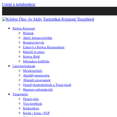
Ugrás a tartalomhoz
Kérész Központ
Rólunk
Aktív kikapcsolódás
Rendezvények
Esküvő a Kérész Központban
Kikötő és plázs
Kérész Büfé
Időszakos kiállítás
Látogatóinknak
Megközelítés
Akadálymentesség
Állandó programok
Osztálykirándulások a Tisza-tónál
Hasznos információk
Túraajánló
Összes túra
Vízi kerékpár
Kétkeréken
Kajak / kenu / SUP