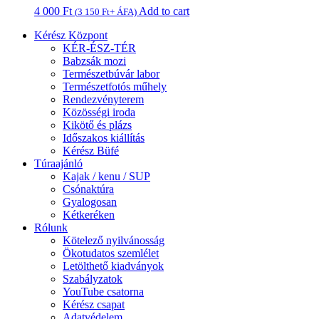
4 000
Ft
Add to cart
(
3 150
Ft
+ ÁFA)
Kérész Központ
KÉR-ÉSZ-TÉR
Babzsák mozi
Természetbúvár labor
Természetfotós műhely
Rendezvényterem
Közösségi iroda
Kikötő és plázs
Időszakos kiállítás
Kérész Büfé
Túraajánló
Kajak / kenu / SUP
Csónaktúra
Gyalogosan
Kétkeréken
Rólunk
Kötelező nyilvánosság
Ökotudatos szemlélet
Letölthető kiadványok
Szabályzatok
YouTube csatorna
Kérész csapat
Adatvédelem