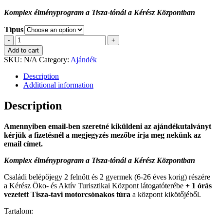
Komplex élményprogram a Tisza-tónál a Kérész Központban
Típus
Prémium
-
+
Kérész
Add to cart
csomag
SKU:
N/A
Category:
Ajándék
-
Ajándékutalvány
Description
quantity
Additional information
Description
Amennyiben email-ben szeretné kiküldeni az ajándékutalványt
kérjük a fizetésnél a megjegyzés mezőbe írja meg nekünk az
email címet.
Komplex élményprogram a Tisza-tónál a Kérész Központban
Családi belépőjegy 2 felnőtt és 2 gyermek (6-26 éves korig) részére
a Kérész Öko- és Aktív Turisztikai Központ látogatóterébe
+ 1 órás
vezetett Tisza-tavi motorcsónakos túra
a központ kikötőjéből.
Tartalom: