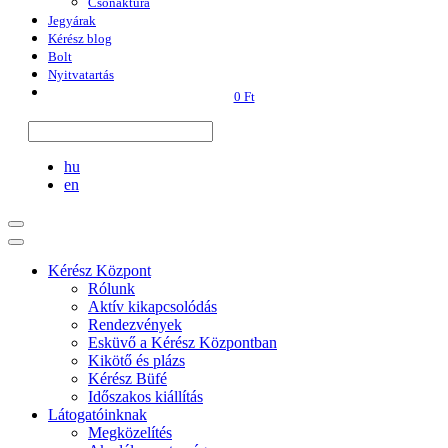
Csónaktúra
Jegyárak
Kérész blog
Bolt
Nyitvatartás
0 Ft
hu
en
Kérész Központ
Rólunk
Aktív kikapcsolódás
Rendezvények
Esküvő a Kérész Központban
Kikötő és plázs
Kérész Büfé
Időszakos kiállítás
Látogatóinknak
Megközelítés