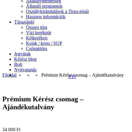
Akadálymentesség
Állandó programok
Osztálykirándulások a Tisza-tónál
Hasznos információk
Túraajánló
Összes túra
Vízi kerékpár
Kétkeréken
Kajak / kenu / SUP
Csónaktúra
Jegyárak
Kérész blog
Bolt
Nyitvatartás
Főoldal
» »
» Prémium Kérész csomag – Ajándékutalvány
0 Ft
Prémium Kérész csomag –
Ajándékutalvány
34 000
Ft