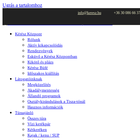
Ugrás a tartalomhoz
info@keresz.hu
+36 30 086 66 3
Kérész Központ
Rólunk
Aktív kikapcsolódás
Rendezvények
Esküvő a Kérész Központban
Kikötő és plázs
Kérész Büfé
Időszakos kiállítás
Látogatóinknak
Megközelítés
Akadálymentesség
Állandó programok
Osztálykirándulások a Tisza-tónál
Hasznos információk
Túraajánló
Összes túra
Vízi kerékpár
Kétkeréken
Kajak / kenu / SUP