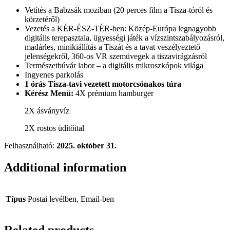
Vetítés a Babzsák moziban (20 perces film a Tisza-tóról és
körzetéről)
Vezetés a KÉR-ÉSZ-TÉR-ben: Közép-Európa legnagyobb
digitális terepasztala, ügyességi játék a vízszintszabályozásról,
madárles, minikiállítás a Tiszát és a tavat veszélyeztető
jelenségekről, 360-os VR szemüvegek a tiszavirágzásról
Természetbúvár labor – a digitális mikroszkópok világa
Ingyenes parkolás
1 órás Tisza-tavi vezetett motorcsónakos túra
Kérész Menü:
4X prémium hamburger
2X ásványvíz
2X rostos üdítőital
Felhasználható:
2025. október 31.
Additional information
Típus
Postai levélben, Email-ben