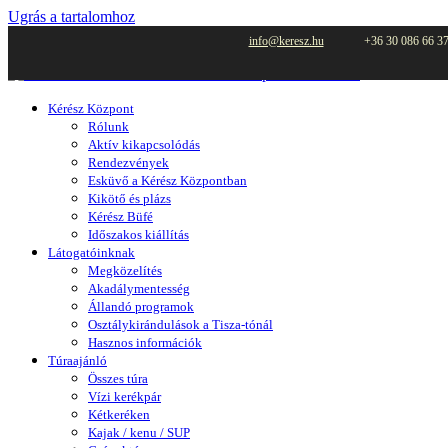
Ugrás a tartalomhoz
info@keresz.hu
+36 30 086 66 3
Kérész Központ
Rólunk
Aktív kikapcsolódás
Rendezvények
Esküvő a Kérész Központban
Kikötő és plázs
Kérész Büfé
Időszakos kiállítás
Látogatóinknak
Megközelítés
Akadálymentesség
Állandó programok
Osztálykirándulások a Tisza-tónál
Hasznos információk
Túraajánló
Összes túra
Vízi kerékpár
Kétkeréken
Kajak / kenu / SUP