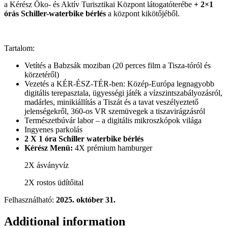
a Kérész Öko- és Aktív Turisztikai Központ látogatóterébe
+ 2×1
órás Schiller-waterbike bérlés
a központ kikötőjéből.
Tartalom:
Vetítés a Babzsák moziban (20 perces film a Tisza-tóról és
körzetéről)
Vezetés a KÉR-ÉSZ-TÉR-ben: Közép-Európa legnagyobb
digitális terepasztala, ügyességi játék a vízszintszabályozásról,
madárles, minikiállítás a Tiszát és a tavat veszélyeztető
jelenségekről, 360-os VR szemüvegek a tiszavirágzásról
Természetbúvár labor – a digitális mikroszkópok világa
Ingyenes parkolás
2 X 1 óra Schiller waterbike bérlés
Kérész Menü:
4X prémium hamburger
2X ásványvíz
2X rostos üdítőital
Felhasználható:
2025. október 31.
Additional information