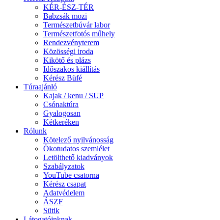
KÉR-ÉSZ-TÉR
Babzsák mozi
Természetbúvár labor
Természetfotós műhely
Rendezvényterem
Közösségi iroda
Kikötő és plázs
Időszakos kiállítás
Kérész Büfé
Túraajánló
Kajak / kenu / SUP
Csónaktúra
Gyalogosan
Kétkeréken
Rólunk
Kötelező nyilvánosság
Ökotudatos szemlélet
Letölthető kiadványok
Szabályzatok
YouTube csatorna
Kérész csapat
Adatvédelem
ÁSZF
Sütik
Látogatóinknak