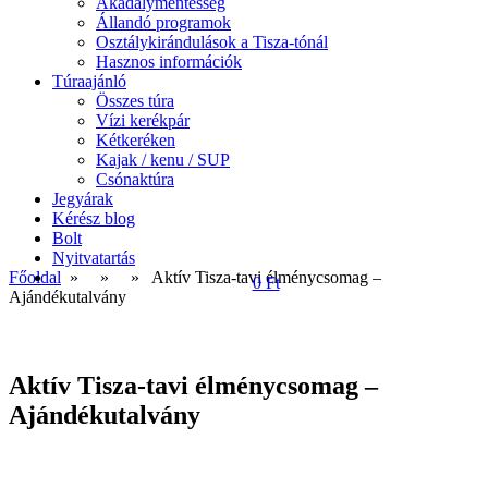
Akadálymentesség
Állandó programok
Osztálykirándulások a Tisza-tónál
Hasznos információk
Túraajánló
Összes túra
Vízi kerékpár
Kétkeréken
Kajak / kenu / SUP
Csónaktúra
Jegyárak
Kérész blog
Bolt
Nyitvatartás
Főoldal
» »
» Aktív Tisza-tavi élménycsomag –
0 Ft
Ajándékutalvány
Aktív Tisza-tavi élménycsomag –
Ajándékutalvány