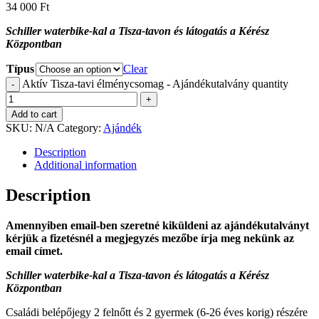
34 000
Ft
Schiller waterbike-kal a Tisza-tavon és látogatás a Kérész
Központban
Típus
Clear
Aktív Tisza-tavi élménycsomag - Ajándékutalvány quantity
-
+
Add to cart
SKU:
N/A
Category:
Ajándék
Description
Additional information
Description
Amennyiben email-ben szeretné kiküldeni az ajándékutalványt
kérjük a fizetésnél a megjegyzés mezőbe írja meg nekünk az
email címet.
Schiller waterbike-kal a Tisza-tavon és látogatás a Kérész
Központban
Családi belépőjegy 2 felnőtt és 2 gyermek (6-26 éves korig) részére