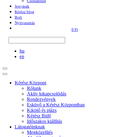
Csónaktúra
Jegyárak
Kérész blog
Bolt
Nyitvatartás
0 Ft
hu
en
Kérész Központ
Rólunk
Aktív kikapcsolódás
Rendezvények
Esküvő a Kérész Központban
Kikötő és plázs
Kérész Büfé
Időszakos kiállítás
Látogatóinknak
Megközelítés