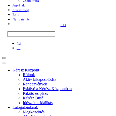
Csónaktúra
Jegyárak
Kérész blog
Bolt
Nyitvatartás
0 Ft
hu
en
Kérész Központ
Rólunk
Aktív kikapcsolódás
Rendezvények
Esküvő a Kérész Központban
Kikötő és plázs
Kérész Büfé
Időszakos kiállítás
Látogatóinknak
Megközelítés