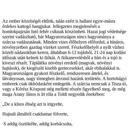
Az ember közelségét eltűrik, talán ezért is hallani egyre-másra
érdekes kattogó hangjukat. Jellegzetes megjelenését a
homlokpajzsán futó fehér csíknak köszönheti. Hazai jogi védettsége
szerint vadászható, bár Magyarországon nincs hagyománya a
szárcsa vadászatának. Minden vizes élőhelyen előfordul, a hínáros,
növényzetben gazdag vizeket szereti. Fészkelőhelyét a nyílt vízhez
közeli nádasokban keresi, általában 6-12 tojásból, 21-24 nap kotlási
időszak után kelnek ki fiókái. A fiókanevelésből a hím és a tojó is
kiveszi részét. Tápláléka növényi eredetű (magvak, növényi
hajtások), de kiegészíti kisebb gerincesekkel, akár ebihalakkal is.
Magyarországon gyakori fészkelő, rendszeresen áttelel, és
látványosan, nagy tömegben átvonul hazánk területén. A hortobágyi
emberek csak tikhódasként emlegetik. A szárcsa nemcsak a Tisza-tó,
vagy a Kérész Központ stég melletti részén figyelhető meg, de még
maga Arany János is írt róla a Toldi negyedik énekében:
„De a kínos éhség azt is irigyelte,
Hajnali álmából csakhamar fölverte,
S addig ösztökélte, addig korbácsolta,