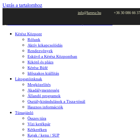
Ugrás a tartalomhoz
info@keresz.hu
+36 30 086 66 3
Kérész Központ
Rólunk
Aktív kikapcsolódás
Rendezvények
Esküvő a Kérész Központban
Kikötő és plázs
Kérész Büfé
Időszakos kiállítás
Látogatóinknak
Megközelítés
Akadálymentesség
Állandó programok
Osztálykirándulások a Tisza-tónál
Hasznos információk
Túraajánló
Összes túra
Vízi kerékpár
Kétkeréken
Kajak / kenu / SUP