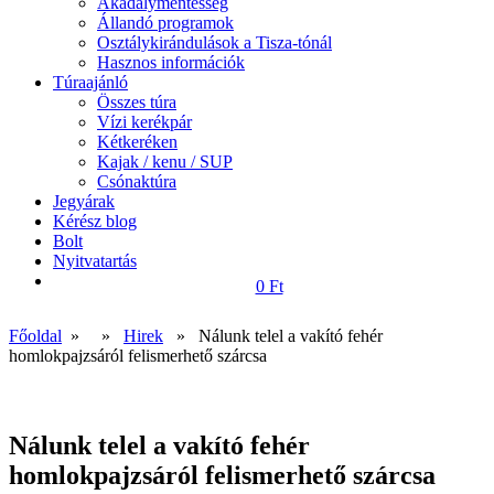
Akadálymentesség
Állandó programok
Osztálykirándulások a Tisza-tónál
Hasznos információk
Túraajánló
Összes túra
Vízi kerékpár
Kétkeréken
Kajak / kenu / SUP
Csónaktúra
Jegyárak
Kérész blog
Bolt
Nyitvatartás
0 Ft
Főoldal
» »
Hirek
» Nálunk telel a vakító fehér
homlokpajzsáról felismerhető szárcsa
Nálunk telel a vakító fehér
homlokpajzsáról felismerhető szárcsa