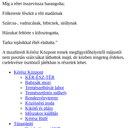
Míg a rétet összevissza barangolta;
Fölkereste fészkit a réti madárnak
Szárcsa-, vadrucának, bibicnek, sirálynak
Házukat feltörte s kifosztogatta,
Tarka tojásikkal éhét elaltatta.”
A tiszafüredi Kérész Központ remek megfigyelőhelyeiről májustól
nem pusztán szárcsákat láthattok majd, de közben rengeteg érdekes,
cselekvésre ösztönző játékban is részetek lehet.
Kérész Központ
KÉR-ÉSZ-TÉR
Babzsák mozi
Természetbúvár labor
Természetfotós műhely
Rendezvényterem
Közösségi iroda
Kikötő és plázs
Időszakos kiállítás
Kérész Büfé
Túraajánló