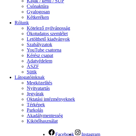
Kajak / kenu / SUP
Csónaktúra
Gyalogosan
Kétkeréken
Rólunk
Kötelező nyilvánosság
Ökotudatos szemlélet
Letölthető kiadványok
Szabályzatok
YouTube csatorna
Kérész csapat
Adatvédelem
ÁSZF
Sütik
Látogatóinknak
Megközelítés
Nyitvatartás
Jegyárak
Oktatási intézményeknek
Térképek
Parkolás
Akadálymentesség
Kikötőhasználat
Facebook
Instagram