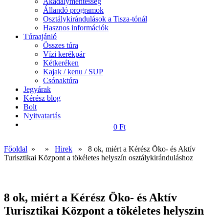
Akadálymentesség
Állandó programok
Osztálykirándulások a Tisza-tónál
Hasznos információk
Túraajánló
Összes túra
Vízi kerékpár
Kétkeréken
Kajak / kenu / SUP
Csónaktúra
Jegyárak
Kérész blog
Bolt
Nyitvatartás
0 Ft
Főoldal
» »
Hirek
» 8 ok, miért a Kérész Öko- és Aktív
Turisztikai Központ a tökéletes helyszín osztálykiránduláshoz
8 ok, miért a Kérész Öko- és Aktív
Turisztikai Központ a tökéletes helyszín