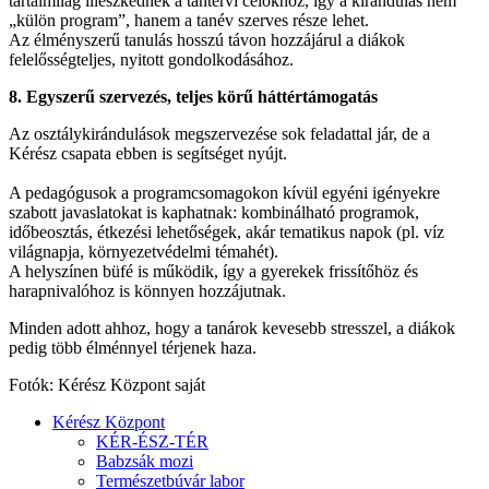
tartalmilag illeszkednek a tantervi célokhoz, így a kirándulás nem
„külön program”, hanem a tanév szerves része lehet.
Az élményszerű tanulás hosszú távon hozzájárul a diákok
felelősségteljes, nyitott gondolkodásához.
8. Egyszerű szervezés, teljes körű háttértámogatás
Az osztálykirándulások megszervezése sok feladattal jár, de a
Kérész csapata ebben is segítséget nyújt.
A pedagógusok a programcsomagokon kívül egyéni igényekre
szabott javaslatokat is kaphatnak: kombinálható programok,
időbeosztás, étkezési lehetőségek, akár tematikus napok (pl. víz
világnapja, környezetvédelmi témahét).
A helyszínen büfé is működik, így a gyerekek frissítőhöz és
harapnivalóhoz is könnyen hozzájutnak.
Minden adott ahhoz, hogy a tanárok kevesebb stresszel, a diákok
pedig több élménnyel térjenek haza.
Fotók: Kérész Központ saját
Kérész Központ
KÉR-ÉSZ-TÉR
Babzsák mozi
Természetbúvár labor