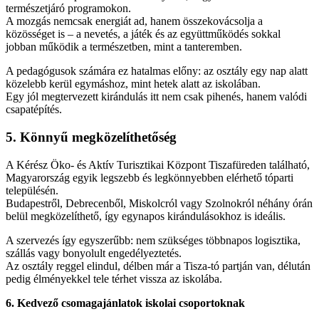
természetjáró programokon.
A mozgás nemcsak energiát ad, hanem összekovácsolja a
közösséget is – a nevetés, a játék és az együttműködés sokkal
jobban működik a természetben, mint a tanteremben.
A pedagógusok számára ez hatalmas előny: az osztály egy nap alatt
közelebb kerül egymáshoz, mint hetek alatt az iskolában.
Egy jól megtervezett kirándulás itt nem csak pihenés, hanem valódi
csapatépítés.
5. Könnyű megközelíthetőség
A Kérész Öko- és Aktív Turisztikai Központ Tiszafüreden található,
Magyarország egyik legszebb és legkönnyebben elérhető tóparti
településén.
Budapestről, Debrecenből, Miskolcról vagy Szolnokról néhány órán
belül megközelíthető, így egynapos kirándulásokhoz is ideális.
A szervezés így egyszerűbb: nem szükséges többnapos logisztika,
szállás vagy bonyolult engedélyeztetés.
Az osztály reggel elindul, délben már a Tisza-tó partján van, délután
pedig élményekkel tele térhet vissza az iskolába.
6. Kedvező csomagajánlatok iskolai csoportoknak