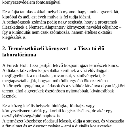
környezetvédelem fontosságával.
Ez a fajta tanulás sokkal mélyebb nyomot hagy: amit a gyerek lát,
kipróbál és átél, azt évek múlva is fel tudja idézni.
A pedagógusok számára pedig nagy segítség, hogy a programok
illeszkednek a Nemzeti Alaptanterv környezeti nevelési céljaihoz –
így a kirándulás nem csak szórakozás, hanem értékes oktatási
kiegészítés is.
2. Természetközeli környezet – a Tisza-tó élő
laboratóriuma
A Füredi-Holt-Tisza partján fekvő központ igazi természeti kincs.
A diákok közvetlen kapcsolatba kerülnek a vízi élővilággal:
megfigyelhetik a madarakat, rovarokat, vízinövényeket, és
megtapasztalhatják, hogyan működik egy élő ökoszisztéma.
A környék nyugalma, a nádasok és a víztükör látványa olyan légkört
teremt, ahol a gyerekek ösztönösen nyitottabbak, kíváncsibbak
lesznek.
Ez a közeg ideális helyszín biológia-, földrajz- vagy
környezetismeret-órák gyakorlati kiegészítéséhez, de akár egy
osztályközösség-építő naphoz is.
A természet közelsége ráadásul lelassít, oldja a stresszt, és visszaadja
a figyelmet és az összpontosítást – ami a digitális kor gyerekei