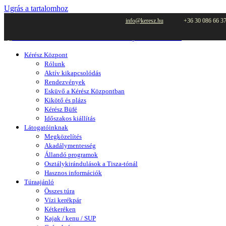
Ugrás a tartalomhoz
info@keresz.hu
+36 30 086 66 3
Kérész Központ
Rólunk
Aktív kikapcsolódás
Rendezvények
Esküvő a Kérész Központban
Kikötő és plázs
Kérész Büfé
Időszakos kiállítás
Látogatóinknak
Megközelítés
Akadálymentesség
Állandó programok
Osztálykirándulások a Tisza-tónál
Hasznos információk
Túraajánló
Összes túra
Vízi kerékpár
Kétkeréken
Kajak / kenu / SUP