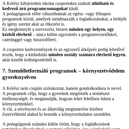
A Kérész kifejezetten iskolai csoportokra szabott
átlátható és
kedvező árú programcsomagokat
kínál.
A pedagógusok előre választhatnak az egész- vagy félnapos
programok közül, amelyek tartalmazzák a foglalkozásokat, a belépőt
és igény szerint akár az étkezést is.
Ez megkönnyíti a szervezést, hiszen
minden egy helyen, egy
kézből elérhető
– nincs külön egyeztetés a programvezetőkkel,
cateringgel vagy buszsofőrrel.
A csoportos kedvezmények és az egyszerű árképzés pedig lehetővé
teszik, hogy a kirándulás
minden osztály számára elérhető legyen
,
akár kisebb költségvetésből is.
7. Szemléletformáló programok – környezetvédelem
gyereknyelven
A Kérész nem csupán szórakoztat, hanem gondolkodásra is nevel.
A programok célja, hogy a gyerekek megértsék a természet
törékenységét, és megtanulják, hogyan lehet felelősen bánni a
környezetünkkel.
A víz, a növényzet és az állatvilág megismerése közben
észrevétlenül alakul ki bennük a környezettudatos szemlélet.
A pedagógusok számára külön öröm, hogy a foglalkozások