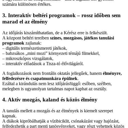
számára különösen értékes.
3. Interaktív beltéri programok – rossz időben sem
marad el az élmény
Az időjárás kiszámíthatatlan, de a Kérész erre is felkészült.
A központ beltéri tereiben
színes, mozgásos, játékos tanulási
programok
zajlanak:
– digitális természetismereti játékok,
– babzsákos „mini mozi” környezeti témájú filmekkel,
– mikroszkópos vizsgálatok,
– interaktív előadások a Tisza-tó élővilágáról.
A foglalkozások nem frontális oktatás jellegűek, hanem
élményre,
felfedezésre és csapatmunkára épülnek
.
Ezáltal a kirándulás nem lesz időjárásfüggő: esőben, szélben,
melegben is ugyanolyan tartalmas napot kaphat az osztály.
4. Aktív mozgás, kaland és közös élmény
A tanulás mellett a mozgás és az élmények is kiemelt szerepet
kapnak.
A diákok kipróbálhatják a vízibiciklit, csónakázást vagy hajózást,
felfedezhetik a part menti tanösvényeket, vagy részt vehetnek közös