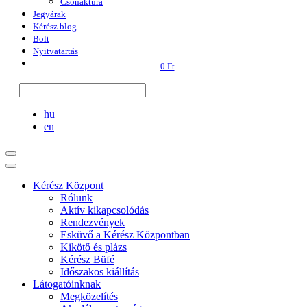
Csónaktúra
Jegyárak
Kérész blog
Bolt
Nyitvatartás
0 Ft
hu
en
Kérész Központ
Rólunk
Aktív kikapcsolódás
Rendezvények
Esküvő a Kérész Központban
Kikötő és plázs
Kérész Büfé
Időszakos kiállítás
Látogatóinknak
Megközelítés