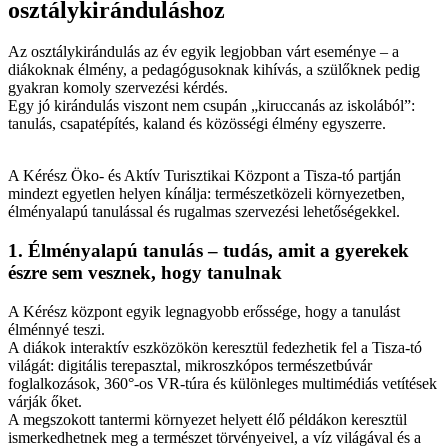
osztálykiránduláshoz
Az osztálykirándulás az év egyik legjobban várt eseménye – a
diákoknak élmény, a pedagógusoknak kihívás, a szülőknek pedig
gyakran komoly szervezési kérdés.
Egy jó kirándulás viszont nem csupán „kiruccanás az iskolából”:
tanulás, csapatépítés, kaland és közösségi élmény egyszerre.
A Kérész Öko- és Aktív Turisztikai Központ a Tisza-tó partján
mindezt egyetlen helyen kínálja: természetközeli környezetben,
élményalapú tanulással és rugalmas szervezési lehetőségekkel.
1. Élményalapú tanulás – tudás, amit a gyerekek
észre sem vesznek, hogy tanulnak
A Kérész központ egyik legnagyobb erőssége, hogy a tanulást
élménnyé teszi.
A diákok interaktív eszközökön keresztül fedezhetik fel a Tisza-tó
világát: digitális terepasztal, mikroszkópos természetbúvár
foglalkozások, 360°-os VR-túra és különleges multimédiás vetítések
várják őket.
A megszokott tantermi környezet helyett élő példákon keresztül
ismerkedhetnek meg a természet törvényeivel, a víz világával és a