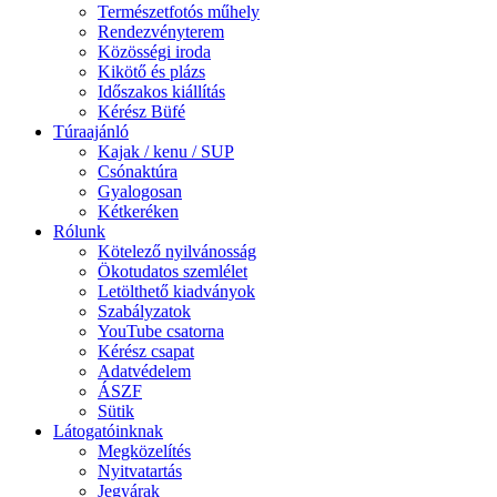
Természetfotós műhely
Rendezvényterem
Közösségi iroda
Kikötő és plázs
Időszakos kiállítás
Kérész Büfé
Túraajánló
Kajak / kenu / SUP
Csónaktúra
Gyalogosan
Kétkeréken
Rólunk
Kötelező nyilvánosság
Ökotudatos szemlélet
Letölthető kiadványok
Szabályzatok
YouTube csatorna
Kérész csapat
Adatvédelem
ÁSZF
Sütik
Látogatóinknak
Megközelítés
Nyitvatartás
Jegyárak