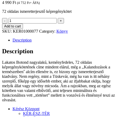
4 990
Ft
(
4 752
Ft
+ ÁFA)
72 oldalas ismeretterjesztő képregénykötet
Lakatos
-
+
Botond:
Add to cart
Tisza-
SKU:
KER01000077
Category:
Könyv
tó,
A
Description
zöld
labirintus
Description
Kalandozások
a
Lakatos Botond nagyalakú, keményfedeles, 72 oldalas
természetben
képregénykötetének címe mindent elárul, még a ,,Kalandozások a
quantity
természetben˝ alcím ellenére is, ez bizony egy ismeretterjesztő
kiadvány. Nem regény, mint a Tüskevár, még ha van is itt néhány
szereplő, főképp egy idősebb ember, aki az ifjabbakat okítja, hogy
melyik állat vagy növény micsoda. Ám a rajzokban, meg az egész
kötetben van valami elbűvölő, ami teljesen minimálisra és
funkcionálisra vett ,,történet” mellett is vonzóvá és élménnyé teszi az
olvasást.
Kérész Központ
KÉR-ÉSZ-TÉR