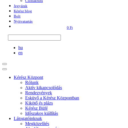
Csónaktúra
Jegyárak
Kérész blog
Bolt
Nyitvatartás
0 Ft
hu
en
Kérész Központ
Rólunk
Aktív kikapcsolódás
Rendezvények
Esküvő a Kérész Központban
Kikötő és plázs
Kérész Büfé
Időszakos kiállítás
Látogatóinknak
Megközelítés