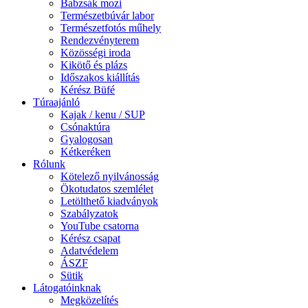
Babzsák mozi
Természetbúvár labor
Természetfotós műhely
Rendezvényterem
Közösségi iroda
Kikötő és plázs
Időszakos kiállítás
Kérész Büfé
Túraajánló
Kajak / kenu / SUP
Csónaktúra
Gyalogosan
Kétkeréken
Rólunk
Kötelező nyilvánosság
Ökotudatos szemlélet
Letölthető kiadványok
Szabályzatok
YouTube csatorna
Kérész csapat
Adatvédelem
ÁSZF
Sütik
Látogatóinknak
Megközelítés