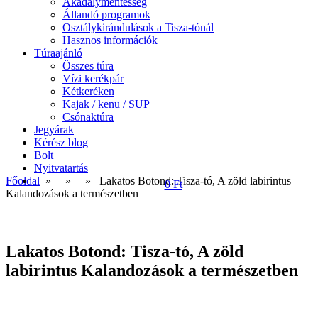
Akadálymentesség
Állandó programok
Osztálykirándulások a Tisza-tónál
Hasznos információk
Túraajánló
Összes túra
Vízi kerékpár
Kétkeréken
Kajak / kenu / SUP
Csónaktúra
Jegyárak
Kérész blog
Bolt
Nyitvatartás
Főoldal
» »
» Lakatos Botond: Tisza-tó, A zöld labirintus
0 Ft
Kalandozások a természetben
Lakatos Botond: Tisza-tó, A zöld
labirintus Kalandozások a természetben