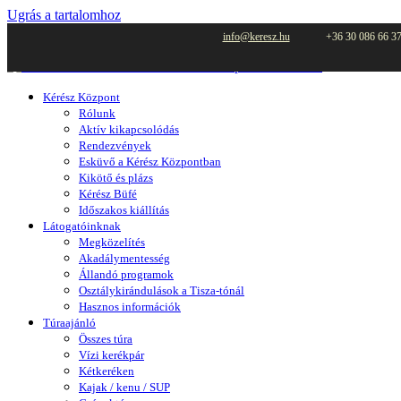
Ugrás a tartalomhoz
info@keresz.hu
+36 30 086 66 3
Kérész Központ
Rólunk
Aktív kikapcsolódás
Rendezvények
Esküvő a Kérész Központban
Kikötő és plázs
Kérész Büfé
Időszakos kiállítás
Látogatóinknak
Megközelítés
Akadálymentesség
Állandó programok
Osztálykirándulások a Tisza-tónál
Hasznos információk
Túraajánló
Összes túra
Vízi kerékpár
Kétkeréken
Kajak / kenu / SUP